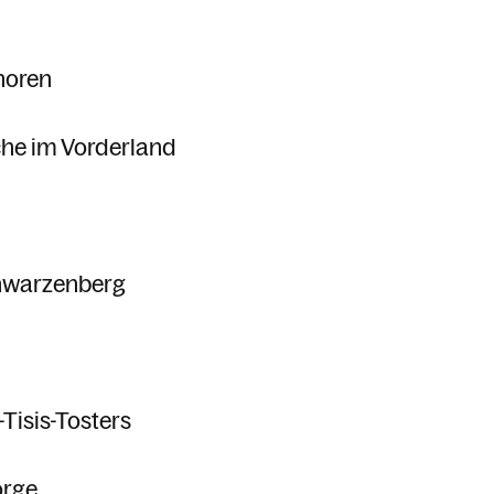
horen
che im Vorderland
hwarzenberg
-Tisis-Tosters
orge