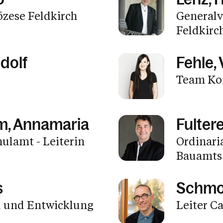
Fragen dieser Zeit
özese Feldkirch
Generalv
Meine Kirche weltweit
nsbildung
r Suche
Feldkirc
Missbrauch /
ene
ng
Gewaltprävention
ligiöser Dialog
dolf
Fehle,
Team Ko
Aktionen
m, Annamaria
Fulter
hulamt - Leiterin
Ordinari
Bauamts
s
Schmol
l und Entwicklung
Leiter Ca