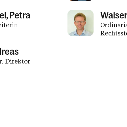
l, Petra
Walser
iterin
Ordinari
Rechtsste
dreas
, Direktor