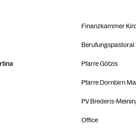
Finanzkammer Kirc
Berufungspastoral
rtina
Pfarre Götzis
Pfarre Dornbirn Ma
PV Brederis-Meini
Office