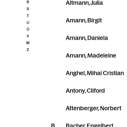
Altmann, Julia
R
S
T
Amann, Birgit
U
Ü
V
Amann, Daniela
W
Z
Amann, Madeleine
Anghel, Mihai Cristian
Antony, Cliford
Attenberger, Norbert
B
Bacher, Engelbert