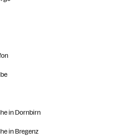
fon
ube
che in Dornbirn
che in Bregenz