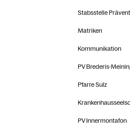
Stabsstelle Präven
Matriken
Kommunikation
PV Brederis-Meini
Pfarre Sulz
Krankenhausseelso
PV Innermontafon