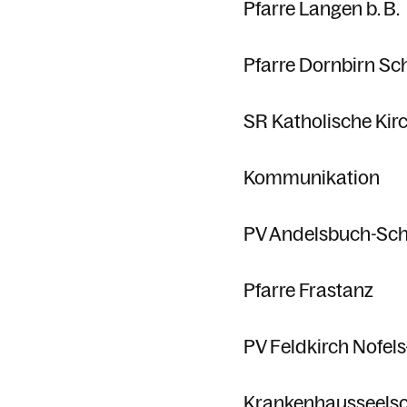
Pfarre Langen b. B.
Pfarre Dornbirn Sc
SR Katholische Kir
Kommunikation
PV Andelsbuch-Sc
Pfarre Frastanz
PV Feldkirch Nofels
Krankenhausseels