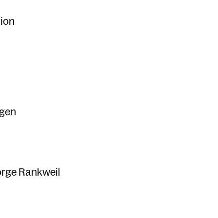
tion
ngen
rge Rankweil