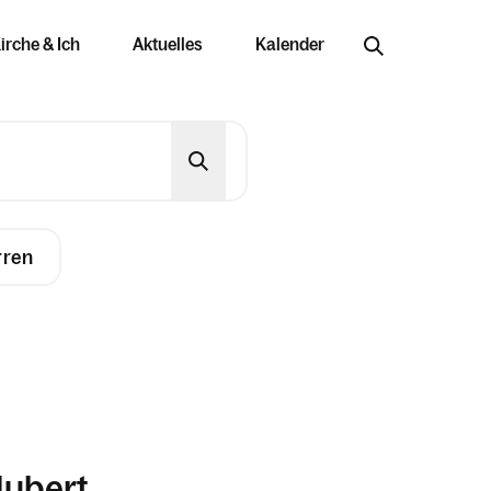
irche & Ich
Aktuelles
Kalender
rren
Jobs & Bildung
Offene Stellen
Arbeiten in der Kirche
njahr im Überblick
Ausbildungswege
Hubert
Berufung