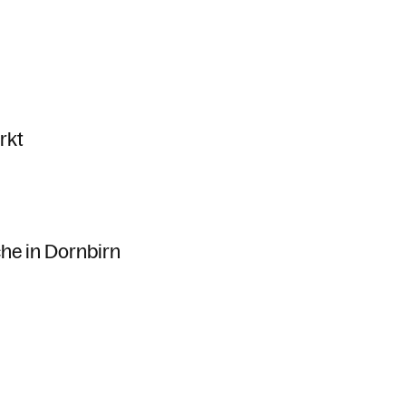
rkt
che in Dornbirn