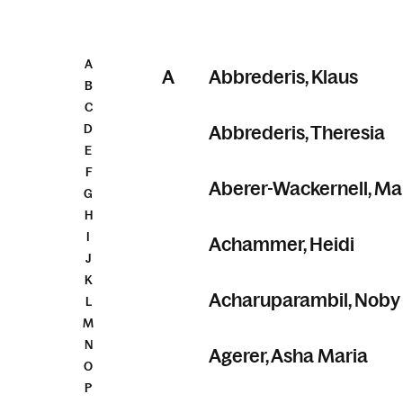
A
A
Abbrederis, Klaus
B
C
D
Abbrederis, Theresia
E
F
Aberer-Wackernell, Ma
G
H
I
Achammer, Heidi
J
K
Acharuparambil, Noby
L
M
N
Agerer, Asha Maria
O
P