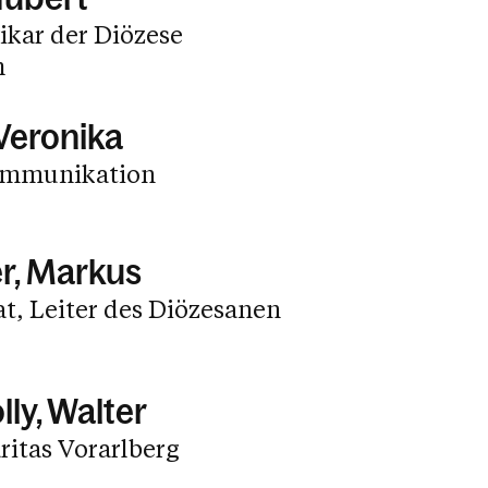
ikar der Diözese
h
 Veronika
mmunikation
er, Markus
at, Leiter des Diözesanen
ly, Walter
ritas Vorarlberg