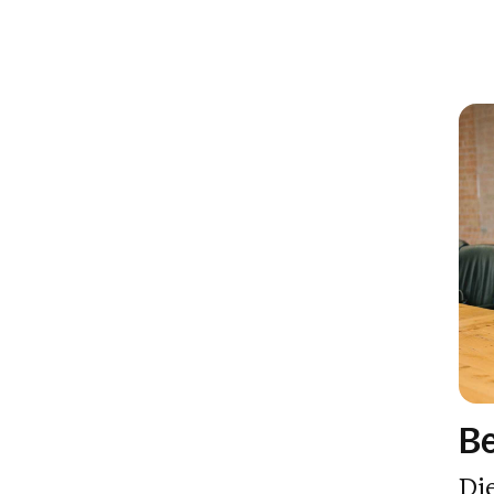
B
Die