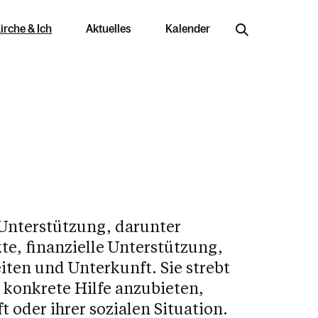
irche & Ich
Aktuelles
Kalender
Jobs & Bildung
 Unterstützung, darunter
Offene Stellen
kte, finanzielle Unterstützung,
Arbeiten in der Kirche
njahr im Überblick
ten und Unterkunft. Sie strebt
 konkrete Hilfe anzubieten,
Ausbildungswege
 oder ihrer sozialen Situation.
Berufung