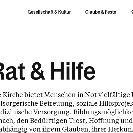
Gesellschaft & Kultur
Glaube & Feste
K
Rat & Hilfe
ur & Erbe
ube
 Hilfe
Ethik &
Kirche in
Verantwortung
Vorarlberg
 Kirche bietet Menschen in Not vielfältige
nräume und Kunst
en
lsorgerische Betreuung, soziale Hilfsproje
Kirche und
Meine Pfarre
nmusik
ich glaube
fällen
Das Kirche
dizinische Versorgung, Bildungsmöglichkei
Nationalsozialismus
nach, den Bedürftigen Trost, Hoffnung und
Meine Diözese
anarchiv und
n & Wallfahrten
eit & Seelsorge
Umwelt, Klima, Mensch
abhängig von ihrem Glauben, ihrer Herkunft
thek
Synodal unterwegs
onsunterricht
chte helfen