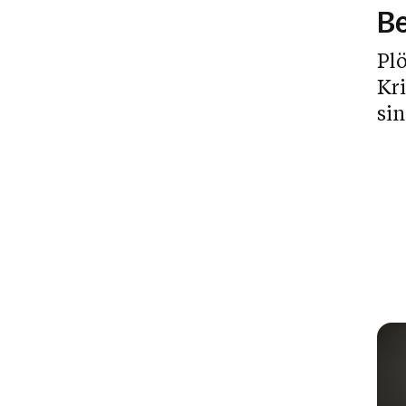
Be
Pl
Kri
sin