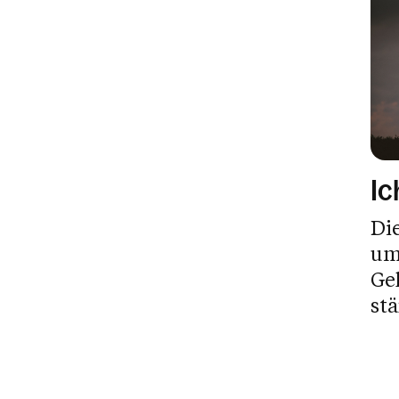
Ic
Die
um 
Ge
st