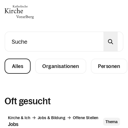
Gesellschaft & Kultur
Suche
Glaube & Feste
Alles
Organisationen
Personen
Das Kirchenjahr im Überblick
Aktionen
Kirche & Ich
Oft gesucht
Aktuelles
Kirche & Ich
Jobs & Bildung
Offene Stellen
Thema
Jobs
Kalender