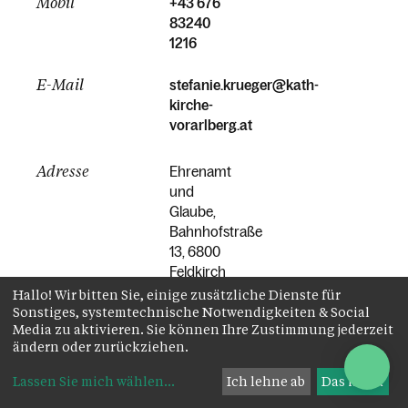
Mobil
+43 676
83240
1216
E-Mail
stefanie.krueger@kath-
kirche-
vorarlberg.at
Adresse
Ehrenamt
und
Glaube,
Bahnhofstraße
13, 6800
Feldkirch
Hallo! Wir bitten Sie, einige zusätzliche Dienste für
Sonstiges, systemtechnische Notwendigkeiten & Social
Media zu aktivieren. Sie können Ihre Zustimmung jederzeit
ändern oder zurückziehen.
Lassen Sie mich wählen
...
Ich lehne ab
Das ist ok