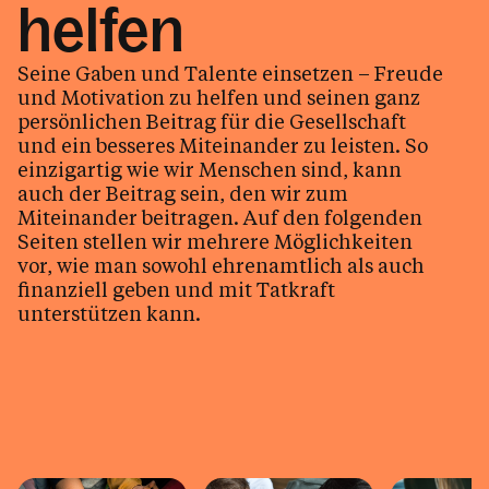
helfen
Bei Notfällen
Krankheit & Seelsorge
Seine Gaben und Talente einsetzen – Freude
Ich möchte helfen
und Motivation zu helfen und seinen ganz
persönlichen Beitrag für die Gesellschaft
Auf der Suche
und ein besseres Miteinander zu leisten. So
einzigartig wie wir Menschen sind, kann
Beratung
auch der Beitrag sein, den wir zum
Miteinander beitragen. Auf den folgenden
Kirche in Vorarlberg
Seiten stellen wir mehrere Möglichkeiten
Jobs & Bildung
vor, wie man sowohl ehrenamtlich als auch
finanziell geben und mit Tatkraft
unterstützen kann.
Aktuelles
Kalender