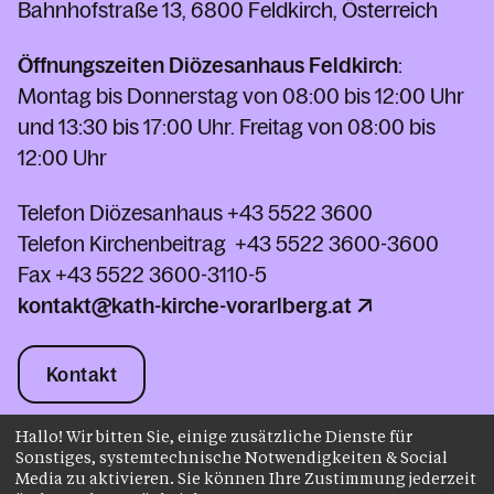
Bahnhofstraße 13, 6800 Feldkirch, Österreich
Öffnungszeiten Diözesanhaus Feldkirch
:
Montag bis Donnerstag von 08:00 bis 12:00 Uhr
und 13:30 bis 17:00 Uhr. Freitag von 08:00 bis
12:00 Uhr
Telefon Diözesanhaus
+43 5522 3600
Telefon Kirchenbeitrag
+43 5522 3600-3600
Fax
+43 5522 3600-3110-5
kontakt@kath-kirche-vorarlberg.at
Kontakt
Hallo! Wir bitten Sie, einige zusätzliche Dienste für
Sonstiges, systemtechnische Notwendigkeiten & Social
Impressum
Datenschutz
Media zu aktivieren. Sie können Ihre Zustimmung jederzeit
AGB
Instagram