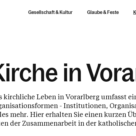
Gesellschaft & Kultur
Glaube & Feste
K
Kirche in Vora
ur & Erbe
ube
 Hilfe
Ethik &
Kirche in
Verantwortung
Vorarlberg
 kirchliche Leben in Vorarlberg umfasst ei
nräume und Kunst
en
ganisationsformen - Institutionen, Organis
Kirche und
Meine Pfarre
nmusik
ich glaube
fällen
Das Kirche
les mehr. Hier erhalten Sie einen kurzen Ü
Nationalsozialismus
ten der Zusammenarbeit in der katholische
Meine Diözese
anarchiv und
n & Wallfahrten
eit & Seelsorge
Umwelt, Klima, Mensch
thek
Synodal unterwegs
onsunterricht
chte helfen