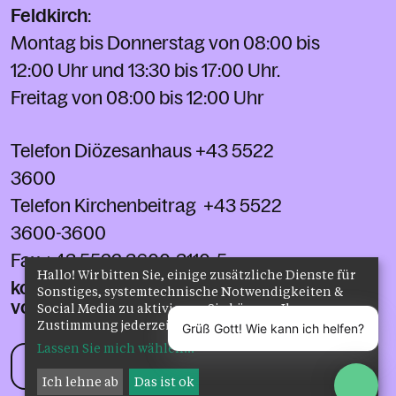
Feldkirch
:
Montag bis Donnerstag von 08:00 bis
12:00 Uhr und 13:30 bis 17:00 Uhr.
Freitag von 08:00 bis 12:00 Uhr
Telefon Diözesanhaus
+43 5522
3600
Telefon Kirchenbeitrag
+43 5522
3600-3600
Fax
+43 5522 3600-3110-5
Hallo! Wir bitten Sie, einige zusätzliche Dienste für
kontakt@kath-kirche-
Sonstiges, systemtechnische Notwendigkeiten &
vorarlberg.at
Social Media zu aktivieren. Sie können Ihre
Zustimmung jederzeit ändern oder zurückziehen.
Grüß Gott! Wie kann ich helfen?
Lassen Sie mich wählen
...
Kontakt
Ich lehne ab
Das ist ok