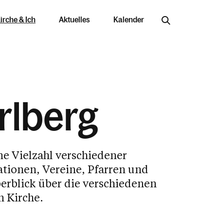
irche & Ich
Aktuelles
Kalender
rlberg
Jobs & Bildung
ne Vielzahl verschiedener
Offene Stellen
ationen, Vereine, Pfarren und
Arbeiten in der Kirche
njahr im Überblick
berblick über die verschiedenen
n Kirche.
Ausbildungswege
Berufung