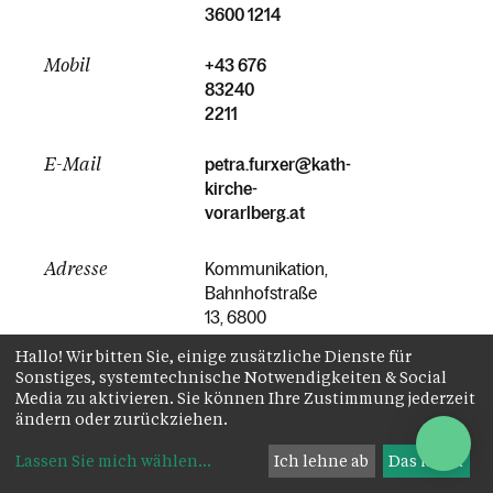
3600 1214
Mobil
+43 676
83240
2211
E-Mail
petra.furxer@kath-
kirche-
vorarlberg.at
Adresse
Kommunikation,
Bahnhofstraße
13, 6800
Feldkirch
Hallo! Wir bitten Sie, einige zusätzliche Dienste für
Sonstiges, systemtechnische Notwendigkeiten & Social
Media zu aktivieren. Sie können Ihre Zustimmung jederzeit
ändern oder zurückziehen.
Lassen Sie mich wählen
...
Ich lehne ab
Das ist ok