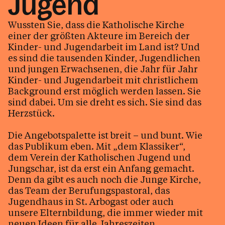
Jugend
Wussten Sie, dass die Katholische Kirche
Kultur & Erbe
einer der größten Akteure im Bereich der
Ethik & Verantwortung
Kinder- und Jugendarbeit im Land ist? Und
es sind die tausenden Kinder, Jugendlichen
und jungen Erwachsenen, die Jahr für Jahr
Kinder- und Jugendarbeit mit christlichem
Glaube & Feste
Background erst möglich werden lassen. Sie
sind dabei. Um sie dreht es sich. Sie sind das
Herzstück.
Das Kirchenjahr im Überblick
Aktionen
Kirche & Ich
Die Angebotspalette ist breit – und bunt. Wie
das Publikum eben. Mit „dem Klassiker“,
dem Verein der Katholischen Jugend und
Aktuelles
Jungschar, ist da erst ein Anfang gemacht.
Denn da gibt es auch noch die Junge Kirche,
das Team der Berufungspastoral, das
Jugendhaus in St. Arbogast oder auch
Kalender
unsere Elternbildung, die immer wieder mit
neuen Ideen für alle Jahreszeiten