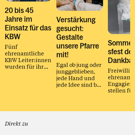
20 bis 45
Jahre im
Verstärkung
Einsatz für das
gesucht:
KBW
Gestalte
Sommer
unsere Pfarre
Fünf
sfest der
ehrenamtliche
mit!
KBW Leiter:innen
Dankbar
Egal ob jung oder
wurden für ihr
Freiwillig
junggeblieben,
langjähriges
ehrenamtl
jede Hand und
Engagement für
Engagiert
jede Idee sind bei
die
stellen fü
uns herzlich
Erwachsenenbildung
Pfarre ein
willkommen.
geehrt.
unschätzb
Reichtum 
Einmal im 
Direkt zu