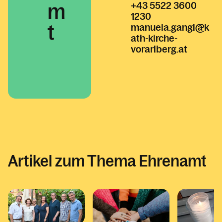
+43 5522 3600
m
1230
t
manuela.gangl@k
ath-kirche-
vorarlberg.at
Artikel zum Thema Ehrenamt