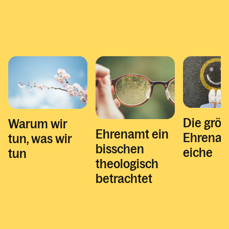
Die größ
Warum wir
Ehrenamt ein
Ehrenam
tun, ­was wir
bisschen
eiche
tun
theologisch
betrachtet