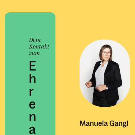
Dein
Kontakt
zum
E
h
r
e
n
Manuela Gangl
a