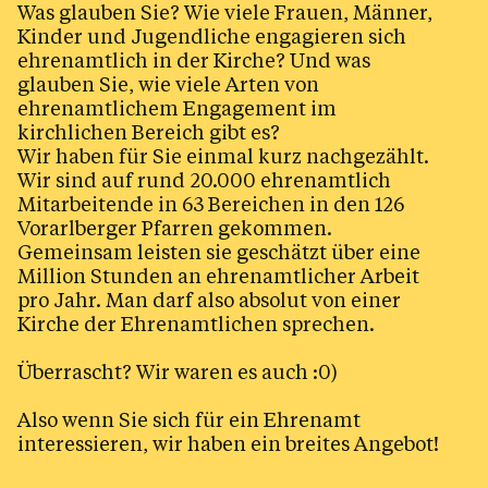
Was glauben Sie? Wie viele Frauen, Männer,
Wiedereintritt
Kinder und Jugendliche engagieren sich
Eintritt in die Katholische Kirche
ehrenamtlich in der Kirche? Und was
glauben Sie, wie viele Arten von
Austritt aus der Katholischen Kirche
ehrenamtlichem Engagement im
kirchlichen Bereich gibt es?
Rat & Hilfe
Wir haben für Sie einmal kurz nachgezählt.
Wir sind auf rund 20.000 ehrenamtlich
Kirche in Vorarlberg
Mitarbeitende in 63 Bereichen in den 126
Jobs & Bildung
Vorarlberger Pfarren gekommen.
Gemeinsam leisten sie geschätzt über eine
Million Stunden an ehrenamtlicher Arbeit
pro Jahr. Man darf also absolut von einer
Aktuelles
Kirche der Ehrenamtlichen sprechen.
Überrascht? Wir waren es auch :0)
Kalender
Also wenn Sie sich für ein Ehrenamt
interessieren, wir haben ein breites Angebot!