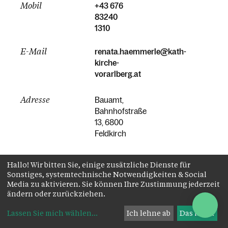
Mobil
+43 676
83240
1310
E-Mail
renata.haemmerle@kath-
kirche-
vorarlberg.at
Adresse
Bauamt,
Bahnhofstraße
13, 6800
Feldkirch
Hallo! Wir bitten Sie, einige zusätzliche Dienste für
Sonstiges, systemtechnische Notwendigkeiten & Social
Media zu aktivieren. Sie können Ihre Zustimmung jederzeit
ändern oder zurückziehen.
Lassen Sie mich wählen
...
Ich lehne ab
Das ist ok