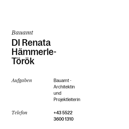
Bauamt
DI Renata
Hämmerle-
Török
Aufgaben
Bauamt -
Architektin
und
Projektleiterin
Telefon
+43 5522
3600 1310