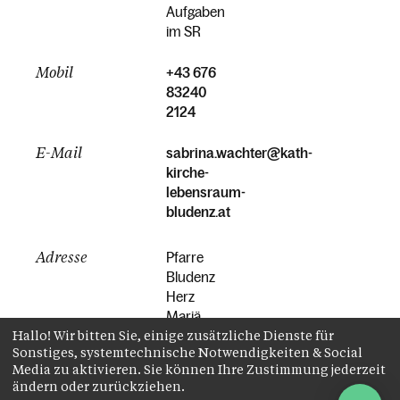
Aufgaben
im SR
Mobil
+43 676
83240
2124
E-Mail
sabrina.wachter@kath-
kirche-
lebensraum-
bludenz.at
Adresse
Pfarre
Bludenz
Herz
Mariä,
Hallo! Wir bitten Sie, einige zusätzliche Dienste für
Sonnenbergstraße
Sonstiges, systemtechnische Notwendigkeiten & Social
14, 6700
Media zu aktivieren. Sie können Ihre Zustimmung jederzeit
Bludenz
ändern oder zurückziehen.