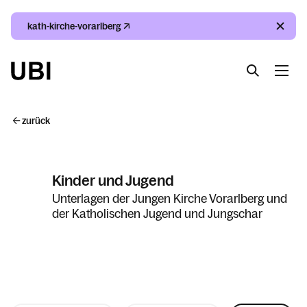
kath-kirche-vorarlberg
Suche
Index
Kalender
Suche
zurück
Index
Kinder und Jugend
Kalender
Unterlagen der Jungen Kirche Vorarlberg und
der Katholischen Jugend und Jungschar