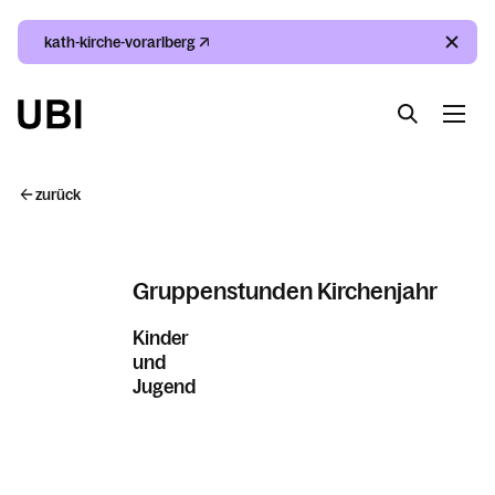
kath-kirche-vorarlberg
Suche
Index
Kalender
Suche
zurück
Index
Gruppenstunden Kirchenjahr
Kalender
Kinder
und
Jugend