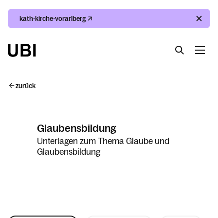
kath-kirche-vorarlberg
Suche
Index
Kalender
Suche
zurück
Index
Glaubensbildung
Kalender
Unterlagen zum Thema Glaube und
Glaubensbildung