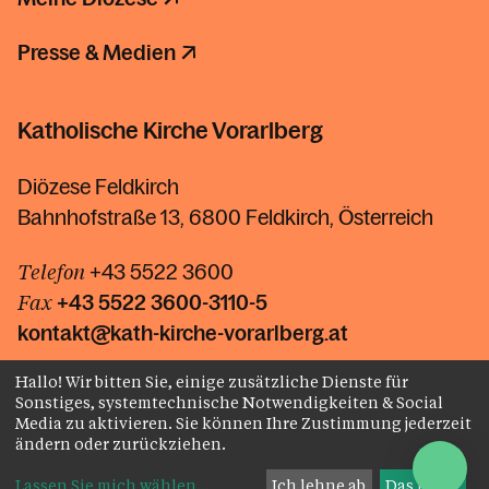
Presse & Medien
Katholische Kirche Vorarlberg
Diözese Feldkirch
Bahnhofstraße 13, 6800 Feldkirch, Österreich
Telefon
+43 5522 3600
Fax
+43 5522
3600-3110-5
kontakt@kath-kirche-vorarlberg.at
Hallo! Wir bitten Sie, einige zusätzliche Dienste für
Kontakt
Sonstiges, systemtechnische Notwendigkeiten & Social
Media zu aktivieren. Sie können Ihre Zustimmung jederzeit
ändern oder zurückziehen.
Lassen Sie mich wählen
...
Ich lehne ab
Das ist ok