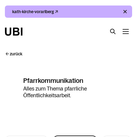
kath-kirche-vorarlberg
Suche
Index
Kalender
Suche
zurück
Index
Pfarrkommunikation
Kalender
Alles zum Thema pfarrliche
Öffentlichkeitsarbeit.