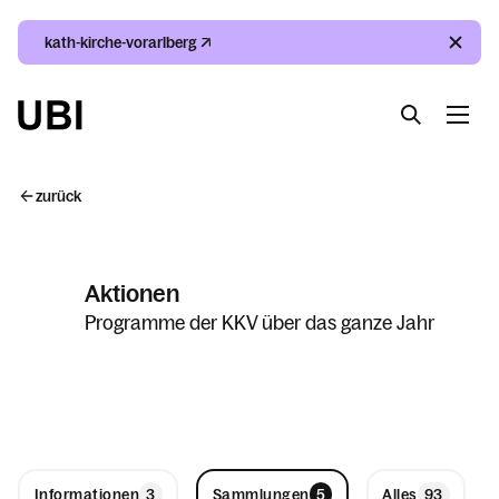
kath-kirche-vorarlberg
Suche
Index
Kalender
Suche
zurück
Index
Aktionen
Kalender
Programme der KKV über das ganze Jahr
Informationen
Sammlungen
Alles