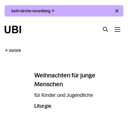
kath-kirche-vorarlberg
Suche
Index
Kalender
Suche
zurück
Index
Weihnachten für junge
Kalender
Menschen
für Kinder und Jugendliche
Liturgie