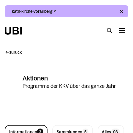
kath-kirche-vorarlberg
Suche
Index
Kalender
Suche
zurück
Index
Aktionen
Kalender
Programme der KKV über das ganze Jahr
Informationen
Sammlungen
Alles