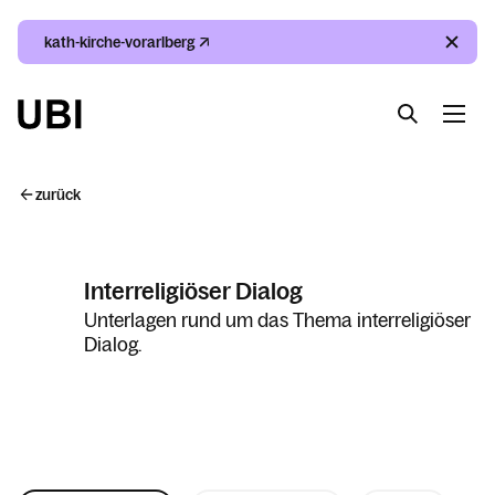
kath-kirche-vorarlberg
Suche
Index
Kalender
Suche
zurück
Index
Interreligiöser Dialog
Kalender
Unterlagen rund um das Thema interreligiöser
Dialog.