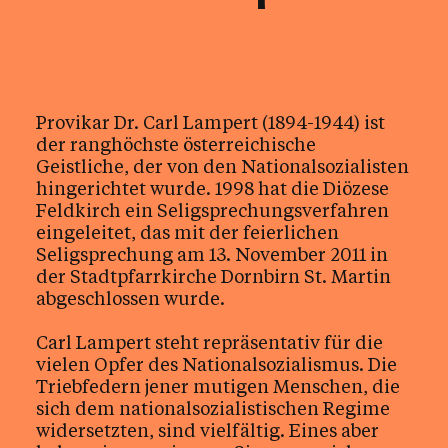
Glaube & Feste
Provikar Dr. Carl Lampert (1894-1944) ist
Das Kirchenjahr im Überblick
Aktionen
der ranghöchste österreichische
Kirche & Ich
Geistliche, der von den Nationalsozialisten
hingerichtet wurde. 1998 hat die Diözese
Feldkirch ein Seligsprechungsverfahren
Aktuelles
eingeleitet, das mit der feierlichen
Seligsprechung am 13. November 2011 in
der Stadtpfarrkirche Dornbirn St. Martin
abgeschlossen wurde.
Kalender
Carl Lampert steht repräsentativ für die
vielen Opfer des Nationalsozialismus. Die
Triebfedern jener mutigen Menschen, die
sich dem nationalsozialistischen Regime
widersetzten, sind vielfältig. Eines aber