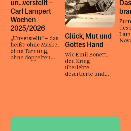
un…verstellt –
Das
Carl Lampert
bra
Wochen
Zum 
des 
2025/2026
Lamp
Glück, Mut und
„Unverstellt“ – das
Nov
Gottes Hand
heißt: ohne Maske,
vers
ohne Tarnung,
zahl
Wie Emil Bonetti
ohne doppelten
Gläu
den Krieg
Boden. So lebte
Pfar
überlebte,
Carl Lampert.
desertierte und
Gerade deshalb...
später als Kaplan
Heimat für
Heimatlose schuf.