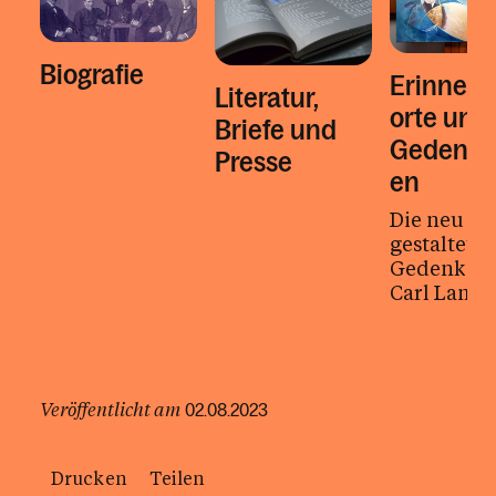
Biografie
Erinneru
Literatur,
orte und
Briefe und
Gedenkst
Presse
en
Die neu
gestaltete
Gedenkstä
Carl Lampe
der Pfarrk
Göfis ist ei
der tiefen
Respekt u
Veröffentlicht am
02.08.2023
Inspiration.
Drucken
Teilen