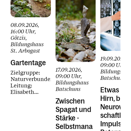
Kirchenmusik
Leitbilder
08.09.2026
,
16:00 Uhr
,
Liturgiebörse
Götzis
,
Bildungshaus
Matriken
St. Arbogast
Neuland
19.09.2026
,
Gartentage
09:00 Uhr
,
Organisationsberatung
17.09.2026
,
Bildungshau
Zielgruppe:
09:00 Uhr
,
Batschuns
Naturverbundene
Pfarrgemeinderat
Bildungshaus
Leitung:
Batschuns
Etwas me
Pfarrkommunikation
Elisabeth
Hirn, bitte!
Tschabrunn,
Zwischen
Schule und Religionsunterricht
leidenschaftliche
Neurowis
Spagat und
Gärtnerin,
Schulungsbereich
schaftlic
betreut den
Stärke -
Impulse z
Arbogast
Service für Pfarren
Selbstmana
Garten,...