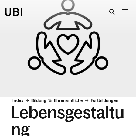
Suche
Index
Website
Interreligiöser Dialog
Aktionen
Bauen
Index
Bildung für Ehrenamtliche
Fortbildungen
Bibliotheken
Lebensgestaltu
Bildung für Ehrenamtliche
ng
Informationen