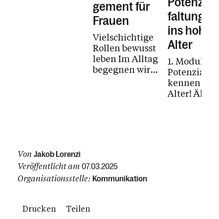
Potenzial
gement für
Tod und Trauer
faltung bi
Frauen
ins hohe
Vielschichtige
Kalender
Alter
Rollen bewusst
leben Im Alltag
1. Modul |
begegnen wir
Potenziale
zahlreichen
kennen kei
Erwartungen –
Alter! Älter
im Beruf, in
werden geh
der Familie
zum Leben.
und im...
Doch wie
gelingt es u
dabei
Von
Jakob Lorenzi
innerlich...
Veröffentlicht am
07.03.2025
Organisationsstelle:
Kommunikation
Drucken
Teilen