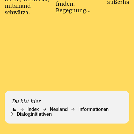
außerhalb
finden.
mitanand
Kircheng
Begegnung
schwätza.
begegnen
leichtgemacht.
Du bist hier
Index
Neuland
Informationen
Dialoginitiativen