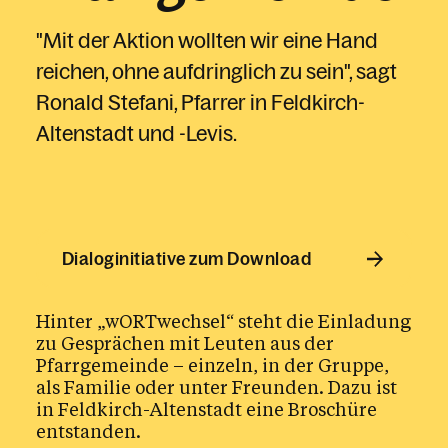
Druckerei
"Mit der Aktion wollten wir eine Hand
Elternbildung
reichen, ohne aufdringlich zu sein", sagt
Erstkommunion
Ronald Stefani, Pfarrer in Feldkirch-
Firmung
Altenstadt und -Levis.
Gewaltprävention
Glaubensbildung
Glocken & Orgeln
Dialoginitiative zum Download
Kinder und Jugend
Hinter „wORTwechsel“ steht die Einladung
Kirchenmusik
zu Gesprächen mit Leuten aus der
Pfarrgemeinde – einzeln, in der Gruppe,
Leitbilder
als Familie oder unter Freunden. Dazu ist
Liturgiebörse
in Feldkirch-Altenstadt eine Broschüre
entstanden.
Matriken