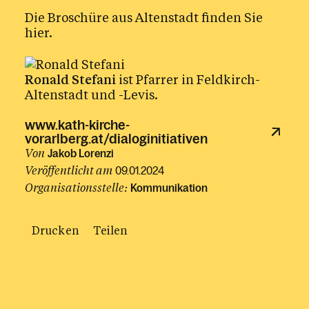
Schule und Religionsunterricht
Die Broschüre aus Altenstadt finden Sie
hier
.
Schulungsbereich
Service für Pfarren
Ronald Stefani
ist Pfarrer in Feldkirch-
Tod und Trauer
Altenstadt und -Levis.
www.kath-kirche-
Kalender
vorarlberg.at/dialoginitiativen
Von
Jakob Lorenzi
Veröffentlicht am
09.01.2024
Organisationsstelle:
Kommunikation
Drucken
Teilen