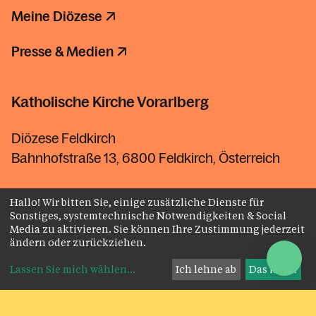
Meine Diözese
Presse & Medien
Katholische Kirche Vorarlberg
Diözese Feldkirch
Bahnhofstraße 13, 6800 Feldkirch, Österreich
Telefon
+43 5522 3600
Hallo! Wir bitten Sie, einige zusätzliche Dienste für
Fax
+43 5522
3600-3110-5
Sonstiges, systemtechnische Notwendigkeiten & Social
Media zu aktivieren. Sie können Ihre Zustimmung jederzeit
kontakt@kath-kirche-vorarlberg.at
ändern oder zurückziehen.
Lassen Sie mich wählen
...
Ich lehne ab
Das ist ok
Kontakt