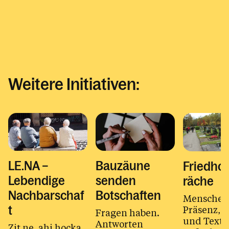
Weitere Initiativen:
LE.NA –
Bauzäune
Friedho
Lebendige
senden
räche
Nachbarschaf
Botschaften
Menschen
Präsenz, D
t
Fragen haben.
und Texte
Antworten
Zit ne, ahi hocka,