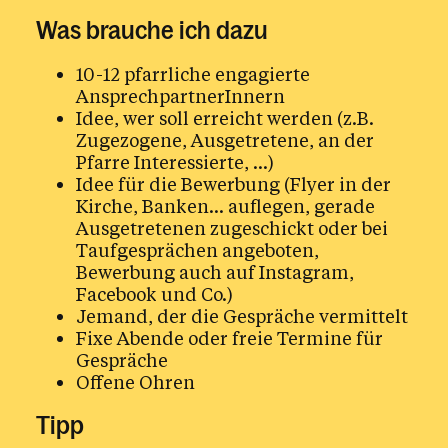
Was brauche ich dazu
Neuland
10-12 pfarrliche engagierte
Aktuelles
AnsprechpartnerInnern
Idee, wer soll erreicht werden (z.B.
Informationen
Zugezogene, Ausgetretene, an der
Pfarre Interessierte, …)
Idee für die Bewerbung (Flyer in der
Dialoginitiativen
Kirche, Banken… auflegen, gerade
Ausgetretenen zugeschickt oder bei
Sammlungen
Taufgesprächen angeboten,
Bewerbung auch auf Instagram,
Newsletter
Facebook und Co.)
Jemand, der die Gespräche vermittelt
Fixe Abende oder freie Termine für
Organisationsberatung
Gespräche
Offene Ohren
Pfarrgemeinderat
Pfarrkommunikation
Tipp