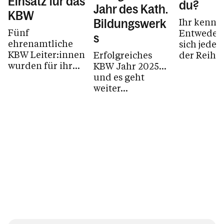
Einsatz für das
du?
Jahr des Kath.
KBW
Ihr kennt e
Bildungswerk
Fünf
Entweder s
s
ehrenamtliche
sich jede 
KBW Leiter:innen
Erfolgreiches
der Reihe
wurden für ihr
KBW Jahr 2025...
kurz vor (
langjähriges
und es geht
ich bin … 
Engagement für
weiter...
arbeite seit
die
Erwachsenenbildung
geehrt.