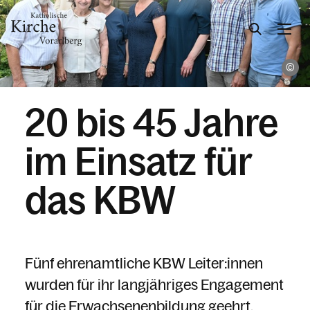
K
Gesellschaft & Kultur
20 bis 45 Jahre
Glaube & Feste
im Einsatz für
das KBW
Das Kirchenjahr im Überblick
Aktionen
Kirche & Ich
Aktuelles
Fünf ehrenamtliche KBW Leiter:innen
wurden für ihr langjähriges Engagement
für die Erwachsenenbildung geehrt.
Kalender