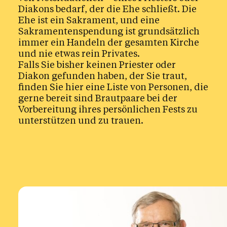
Gottesdienste
Diakons bedarf, der die Ehe schließt. Die
Ehe ist ein Sakrament, und eine
Krankensalbung
Sakramentenspendung ist grundsätzlich
Krankheit, Tod und Trauer
immer ein Handeln der gesamten Kirche
und nie etwas rein Privates.
Beichte & Gesprächsangebote
Falls Sie bisher keinen Priester oder
Diakon gefunden haben, der Sie traut,
Glaube
finden Sie hier eine Liste von Personen, die
gerne bereit sind Brautpaare bei der
Vorbereitung ihres persönlichen Fests zu
Das Kirchenjahr im Überblick
Aktionen
unterstützen und zu trauen.
Kirche & Ich
Aktuelles