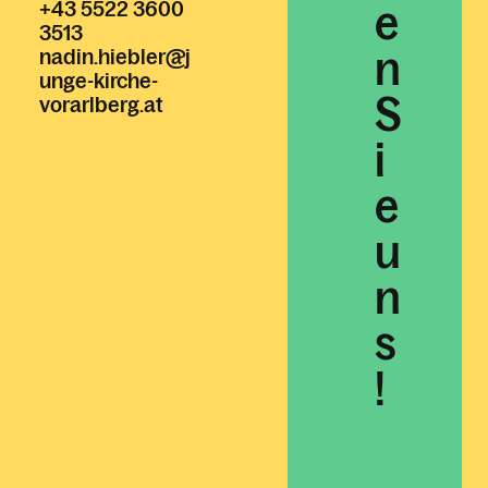
+43 5522 3600
e
3513
n
nadin.hiebler@j
unge-kirche-
S
vorarlberg.at
i
e
u
n
s
!