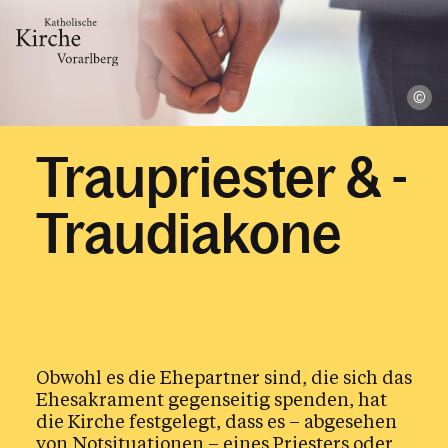
We
Gesellschaft & Kultur
Traupriester & ­
Glaube & Feste
Traudiakone
Kirchliche Feiern
Taufe
Erstkommunion
Obwohl es die Ehepartner sind, die sich das
Firmung
Ehesakrament gegenseitig spenden, hat
die Kirche festgelegt, dass es – abgesehen
Hochzeit
von Notsituationen – eines Priesters oder