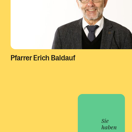
Kalender
Pfarrer Erich Baldauf
Sie
haben