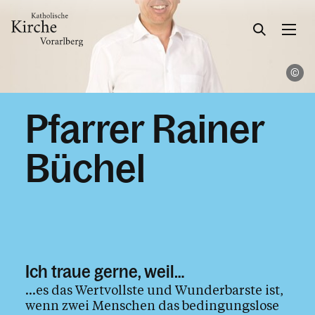
Ka
Gesellschaft & Kultur
Pfarrer Rainer
Glaube & Feste
Büchel
Kirchliche Feiern
Taufe
Erstkommunion
Ich traue gerne, weil…
Firmung
…es das Wertvollste und Wunderbarste ist,
Hochzeit
wenn zwei Menschen das bedingungslose