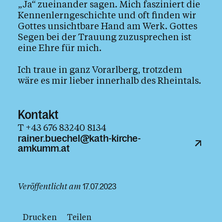
„Ja“ zueinander sagen. Mich fasziniert die
Gottesdienste
Kennenlerngeschichte und oft finden wir
Krankensalbung
Gottes unsichtbare Hand am Werk. Gottes
Segen bei der Trauung zuzusprechen ist
Krankheit, Tod und Trauer
eine Ehre für mich.
Beichte & Gesprächsangebote
Ich traue in ganz Vorarlberg, trotzdem
Glaube
wäre es mir lieber innerhalb des Rheintals.
Das Kirchenjahr im Überblick
Aktionen
Kontakt
T +43 676 83240 8134
rainer.buechel@kath-kirche-
Kirche & Ich
amkumm.at
Aktuelles
Veröffentlicht am
17.07.2023
Drucken
Teilen