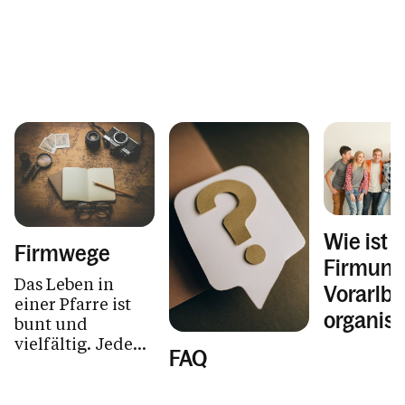
Wie ist d
Firmwege
Firmung
Das Leben in
Vorarlbe
einer Pfarre ist
organisi
bunt und
vielfältig. Jede
FAQ
Pfarre ist
einzigartig. So
sind es auch die