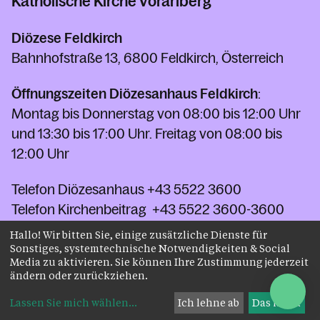
Katholische Kirche Vorarlberg
Diözese Feldkirch
Bahnhofstraße 13, 6800 Feldkirch, Österreich
Öffnungszeiten Diözesanhaus Feldkirch
:
Montag bis Donnerstag von 08:00 bis 12:00 Uhr
und 13:30 bis 17:00 Uhr. Freitag von 08:00 bis
12:00 Uhr
Telefon Diözesanhaus
+43 5522 3600
Telefon Kirchenbeitrag
+43 5522 3600-3600
Fax
+43 5522 3600-3110-5
Hallo! Wir bitten Sie, einige zusätzliche Dienste für
Sonstiges, systemtechnische Notwendigkeiten & Social
kontakt@kath-kirche-vorarlberg.at
Media zu aktivieren. Sie können Ihre Zustimmung jederzeit
ändern oder zurückziehen.
Kontakt
Lassen Sie mich wählen
...
Ich lehne ab
Das ist ok