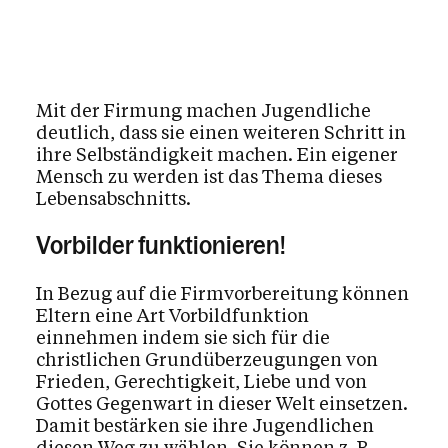
Gottesdienste
Krankensalbung
Krankheit, Tod und Trauer
Mit der Firmung machen Jugendliche
Beichte & Gesprächsangebote
deutlich, dass sie einen weiteren Schritt in
ihre Selbständigkeit machen. Ein eigener
Glaube
Mensch zu werden ist das Thema dieses
Lebensabschnitts.
Das Kirchenjahr im Überblick
Aktionen
Vorbilder funktionieren!
In Bezug auf die Firmvorbereitung können
Kirche & Ich
Eltern eine Art Vorbildfunktion
einnehmen indem sie sich für die
christlichen Grundüberzeugungen von
Aktuelles
Frieden, Gerechtigkeit, Liebe und von
Gottes Gegenwart in dieser Welt einsetzen.
Damit bestärken sie ihre Jugendlichen
diesen Weg zu wählen. Sie können z. B.