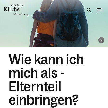
Gesellschaft & Kultur
Ko
Glaube & Feste
Wie kann ich
Kirchliche Feiern
mich als ­
Taufe
Elternteil
Erstkommunion
Firmung
einbringen?
Hochzeit