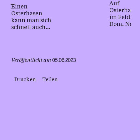
Beispiel.
Auf
Einen
Osterhase
Osterhasen
im Feldkir
kann man sich
Dom. Na kl
schnell auch
Wir haben 
einfach basteln.
die Such-Hi
Veröffentlicht am
05.06.2023
Drucken
Teilen