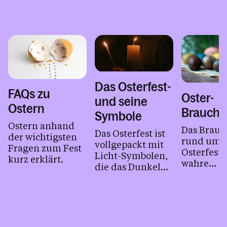
Das Osterfest­­­­
FAQs zu
Oster-
und ­­­­­seine
Ostern
Brauch
Symbole
Ostern anhand
Das Brau
Das Osterfest ist
der wichtigsten
rund um 
vollgepackt mit
Fragen zum Fest
Osterfest i
Licht-Symbolen,
kurz erklärt.
wahre
die das Dunkel
Fundgrube
der Nacht
Geschicht
durchbrechen.
die folgen
Die wichtigsten
und viellei
haben wir...