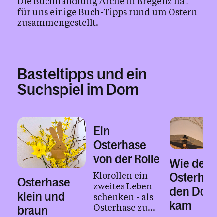
Die Buchhandlung Arche in Bregenz hat
für uns einige Buch-Tipps rund um Ostern
zusammengestellt.
Basteltipps und ein
Suchspiel im Dom
Ein
Osterhase
von der Rolle
Wie der
Klorollen ein
Osterhas
Osterhase
zweites Leben
den Dom
klein und
schenken - als
kam
Osterhase zum
braun