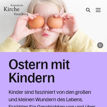
Gesellschaft & Kultur
Ha
Glaube & Feste
Ostern mit
Das Kirchenjahr im Überblick
Aktionen
Kirche & Ich
Kindern
Aktuelles
Kinder sind fasziniert von den großen
und kleinen Wundern des Lebens.
Erzählen Sie Geschichten von und über
Kalender