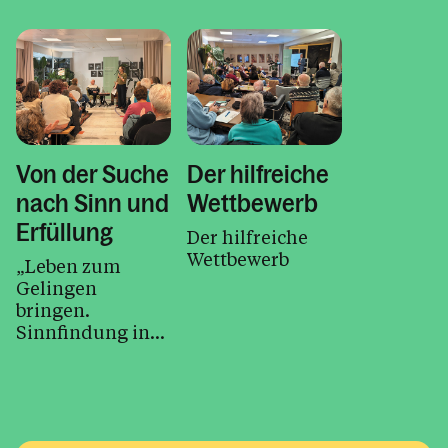
Von der Suche
Der hilfreiche
nach Sinn und
Wettbewerb
Erfüllung
Der hilfreiche
Wettbewerb
„Leben zum
Gelingen
bringen.
Sinnfindung in
der heutigen
Zeit.“ Unter dem
Motto fand
kürzlich der...