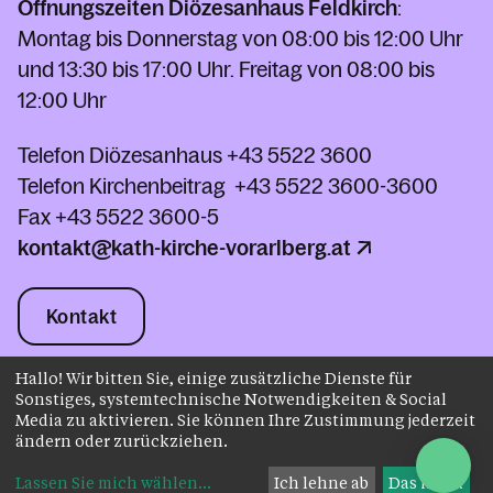
Öffnungszeiten Diözesanhaus Feldkirch
:
Montag bis Donnerstag von 08:00 bis 12:00 Uhr
und 13:30 bis 17:00 Uhr. Freitag von 08:00 bis
12:00 Uhr
Telefon Diözesanhaus
+43 5522 3600
Telefon Kirchenbeitrag
+43 5522 3600-3600
Fax
+43 5522 3600-5
kontakt@kath-kirche-vorarlberg.at
Kontakt
Hallo! Wir bitten Sie, einige zusätzliche Dienste für
Sonstiges, systemtechnische Notwendigkeiten & Social
Impressum
Datenschutz
Media zu aktivieren. Sie können Ihre Zustimmung jederzeit
AGB
Instagram
ändern oder zurückziehen.
Facebook
Youtube
Lassen Sie mich wählen
...
Ich lehne ab
Das ist ok