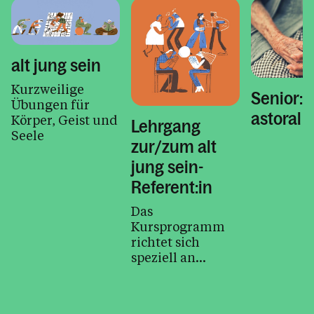
alt jung sein
Kurzweilige
Senior:
Übungen für
astoral
Körper, Geist und
Lehrgang
Seele
zur/zum alt
jung sein-
Referent:in
Das
Kursprogramm
richtet sich
speziell an
Interessierte, die
Senior:innen
begleiten