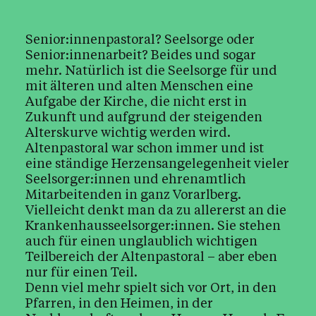
Kultur & Erbe
Senior:innenpastoral? Seelsorge oder
Senior:innenarbeit? Beides und sogar
Ethik & Verantwortung
mehr. Natürlich ist die Seelsorge für und
mit älteren und alten Menschen eine
Aufgabe der Kirche, die nicht erst in
Zukunft und aufgrund der steigenden
Glaube & Feste
Alterskurve wichtig werden wird.
Altenpastoral war schon immer und ist
Das Kirchenjahr im Überblick
Aktionen
eine ständige Herzensangelegenheit vieler
Kirche & Ich
Seelsorger:innen und ehrenamtlich
Mitarbeitenden in ganz Vorarlberg.
Vielleicht denkt man da zu allererst an die
Krankenhausseelsorger:innen. Sie stehen
Aktuelles
auch für einen unglaublich wichtigen
Teilbereich der Altenpastoral – aber eben
nur für einen Teil.
Kalender
Denn viel mehr spielt sich vor Ort, in den
Pfarren, in den Heimen, in der