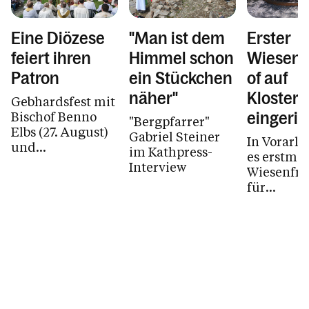
Eine Diözese
"Man ist dem
Erster
feiert ihren
Himmel schon
Wiesenf
Patron
ein Stückchen
of auf
näher"
Kloster
Gebhardsfest mit
Bischof Benno
eingeric
"Bergpfarrer"
Elbs (27. August)
Gabriel Steiner
In Vorarlb
und
im Kathpress-
es erstmal
Abendwallfahrten
Interview
Wiesenfri
(bis 26. August)
für
auf dem
Naturbest
Gebhardsberg –
DiePfarre
so wird...
Schrunsü
gemeinsam