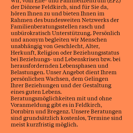
Wir, vom Ehe- und Familienzentrum (EFZ)
Bei Notfällen
der Diözese Feldkirch, sind für Sie da,
hören Ihnen zu und bieten Ihnen im
Krankheit & Seelsorge
Rahmen des bundesweiten Netzwerks der
Ich möchte helfen
Familienberatungsstellen rasch und
unbürokratisch Unterstützung. Persönlich
Auf der Suche
und anonym begleiten wir Menschen
unabhängig von Geschlecht, Alter,
Beratung
Herkunft, Religion oder Beziehungsstatus
bei Beziehungs- und Lebenskrisen bzw. bei
Kirche in Vorarlberg
herausfordernden Lebensphasen und
Jobs & Bildung
Belastungen. Unser Angebot dient Ihrem
persönlichen Wachsen, dem Gelingen
Ihrer Beziehungen und der Gestaltung
eines guten Lebens.
Aktuelles
Beratungsmöglichkeiten mit und ohne
Voranmeldung gibt es in Feldkirch,
Dornbirn und Bregenz. Unsere Beratungen
sind grundsätzlich kostenlos, Termine sind
Kalender
meist kurzfristig möglich.