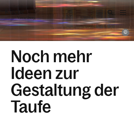
Ka
Gesellschaft & Kultur
Noch mehr
Glaube & Feste
Ideen zur
Kirchliche Feiern
Gestaltung der
Taufe
Taufe
Erstkommunion
Firmung
Hochzeit