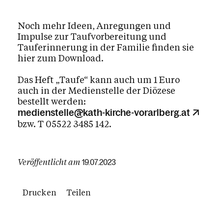
Gottesdienste
Krankensalbung
Noch mehr Ideen, Anregungen und
Impulse zur Taufvorbereitung und
Krankheit, Tod und Trauer
Tauferinnerung in der Familie finden sie
Beichte & Gesprächsangebote
hier zum Download.
Glaube
Das Heft „Taufe“ kann auch um 1 Euro
auch in der Medienstelle der Diözese
bestellt werden:
Das Kirchenjahr im Überblick
Aktionen
medienstelle@kath-kirche-vorarlberg.at
bzw. T 05522 3485 142.
Kirche & Ich
Veröffentlicht am
19.07.2023
Aktuelles
Drucken
Teilen