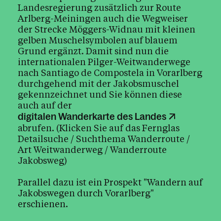
Religionsunterricht
Landesregierung zusätzlich zur Route
Arlberg-Meiningen auch die Wegweiser
Glaubensbildung
der Strecke Möggers-Widnau mit kleinen
Ökumene
gelben Muschelsymbolen auf blauem
Grund ergänzt. Damit sind nun die
Interreligiöser Dialog
internationalen Pilger-Weitwanderwege
nach Santiago de Compostela in Vorarlberg
durchgehend mit der Jakobsmuschel
gekennzeichnet und Sie können diese
Das Kirchenjahr im Überblick
Aktionen
auch auf der
digitalen Wanderkarte des Landes
abrufen. (Klicken Sie auf das Fernglas
Kirche & Ich
Detailsuche / Suchthema Wanderroute /
Art Weitwanderweg / Wanderroute
Jakobsweg)
Aktuelles
Parallel dazu ist ein Prospekt "
Wandern auf
Jakobswegen durch Vorarlberg
"
erschienen.
Kalender