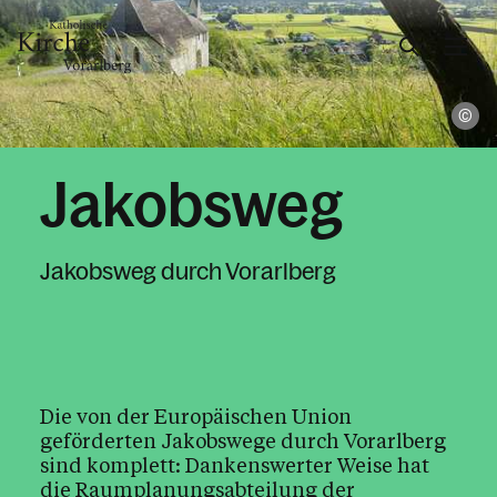
Le
Gesellschaft & Kultur
Jakobsweg
Glaube & Feste
Jakobsweg durch Vorarlberg
Kirchliche Feiern
Glaube
Bibel
Die von der Europäischen Union
Warum ich glaube
geförderten Jakobswege durch Vorarlberg
sind komplett: Dankenswerter Weise hat
Pilgern & Wallfahrten
die Raumplanungsabteilung der