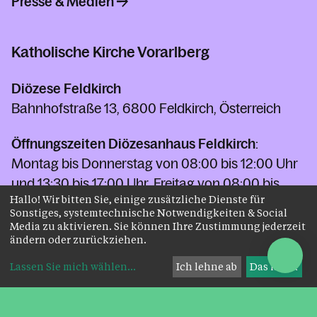
Presse & Medien
Katholische Kirche Vorarlberg
Diözese Feldkirch
Bahnhofstraße 13, 6800 Feldkirch, Österreich
Öffnungszeiten Diözesanhaus Feldkirch
:
Montag bis Donnerstag von 08:00 bis 12:00 Uhr
und 13:30 bis 17:00 Uhr. Freitag von 08:00 bis
Hallo! Wir bitten Sie, einige zusätzliche Dienste für
12:00 Uhr
Sonstiges, systemtechnische Notwendigkeiten & Social
Media zu aktivieren. Sie können Ihre Zustimmung jederzeit
Telefon Diözesanhaus
+43 5522 3600
ändern oder zurückziehen.
Telefon Kirchenbeitrag
+43 5522 3600-3600
Lassen Sie mich wählen
...
Ich lehne ab
Das ist ok
Fax
+43 5522 3600-3110-5
kontakt@kath-kirche-vorarlberg.at