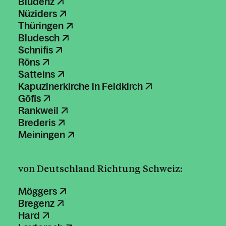
Bludenz
Nüziders
Thüringen
Bludesch
Schnifis
Röns
Satteins
Kapuzinerkirche in Feldkirch
Göfis
Rankweil
Brederis
Meiningen
von Deutschland Richtung Schweiz:
Möggers
Bregenz
Hard