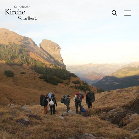
Gesellschaft & Kultur
Glaube & Feste
Kirchliche Feiern
Glaube
Bibel
Warum ich glaube
Pilgern & Wallfahrten