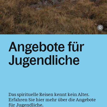
Religionsunterricht
Glaubensbildung
Ökumene
Interreligiöser Dialog
Ju
Angebote für
Das Kirchenjahr im Überblick
Aktionen
Jugendliche
Kirche & Ich
Aktuelles
Das spirituelle Reisen kennt kein Alter.
Erfahren Sie hier mehr über die Angebote
Kalender
für Jugendliche.