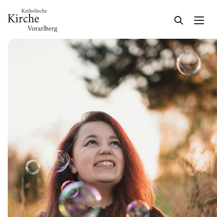
Gesellschaft & Kultur
Glaube & Feste
Das Kirchenjahr im Überblick
Aktionen
Kirche & Ich
Aktuelles
Kalender