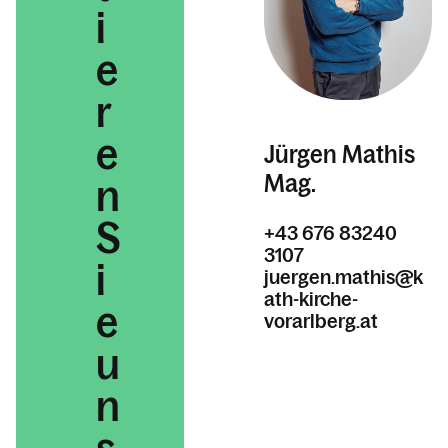
i
e
r
e
Jürgen Mathis
Mag.
n
S
+43 676 83240
3107
i
juergen.mathis@k
ath-kirche-
e
vorarlberg.at
u
n