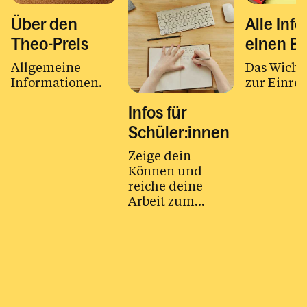
Über den
Alle Info
Theo-Preis
einen Bl
Allgemeine
Das Wicht
Informationen.
zur Einre
Infos für
Schüler:innen
Zeige dein
Können und
reiche deine
Arbeit zum
Thema Religion
oder Kirche ein!