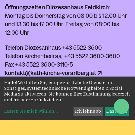
Öffnungszeiten Diözesanhaus Feldkirch
:
Montag bis Donnerstag von 08:00 bis 12:00 Uhr
und 13:30 bis 17:00 Uhr. Freitag von 08:00 bis
12:00 Uhr
Telefon Diözesanhaus
+43 5522 3600
Telefon Kirchenbeitrag
+43 5522 3600-3600
Fax
+43 5522 3600-3110-5
kontakt@kath-kirche-vorarlberg.at
Hallo! Wir bitten Sie, einige zusätzliche Dienste für
Sonstiges, systemtechnische Notwendigkeiten & Social
Kontakt
Media zu aktivieren. Sie können Ihre Zustimmung jederzeit
ändern oder zurückziehen.
Lassen Sie mich wählen
...
Ich lehne ab
Das ist ok
Impressum
Datenschutz
AGB
Instagram
Facebook
Youtube