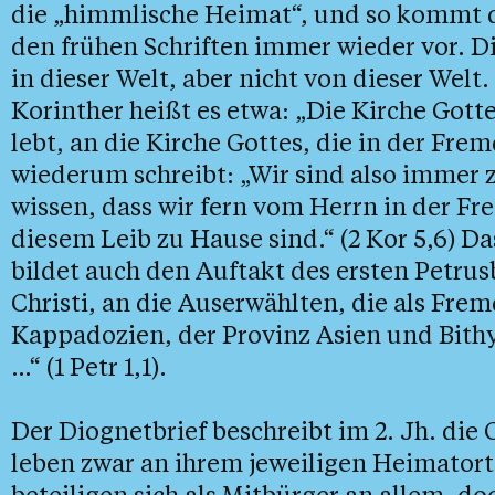
die „himmlische Heimat“, und so kommt d
den frühen Schriften immer wieder vor. 
in dieser Welt, aber nicht von dieser Welt
Korinther heißt es etwa: „Die Kirche Gott
lebt, an die Kirche Gottes, die in der Frem
wiederum schreibt: „Wir sind also immer z
wissen, dass wir fern vom Herrn in der Fr
diesem Leib zu Hause sind.“ (2 Kor 5,6) D
bildet auch den Auftakt des ersten Petrus
Christi, an die Auserwählten, die als Frem
Kappadozien, der Provinz Asien und Bithy
…“ (1 Petr 1,1).
Der Diognetbrief beschreibt im 2. Jh. die
leben zwar an ihrem jeweiligen Heimatort
beteiligen sich als Mitbürger an allem, do