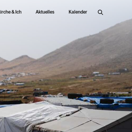
irche & Ich
Aktuelles
Kalender
Jobs & Bildung
Offene Stellen
Arbeiten in der Kirche
njahr im Überblick
Ausbildungswege
Berufung