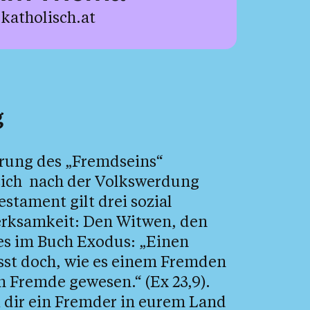
.katholisch.at
g
ahrung des „Fremdseins“
 sich nach der Volkswerdung
stament gilt drei sozial
rksamkeit: Den Witwen, den
es im Buch Exodus: „Einen
isst doch, wie es einem Fremden
en Fremde gewesen.“ (Ex 23,9).
i dir ein Fremder in eurem Land