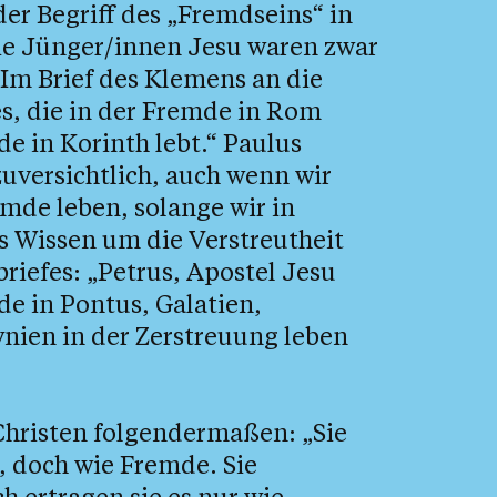
er Begriff des „Fremdseins“ in
Die Jünger/innen Jesu waren zwar
. Im Brief des Klemens an die
es, die in der Fremde in Rom
de in Korinth lebt.“ Paulus
uversichtlich, auch wenn wir
emde leben, solange wir in
as Wissen um die Verstreutheit
briefes: „Petrus, Apostel Jesu
de in Pontus, Galatien,
nien in der Zerstreuung leben
 Christen folgendermaßen: „Sie
, doch wie Fremde. Sie
ch ertragen sie es nur wie