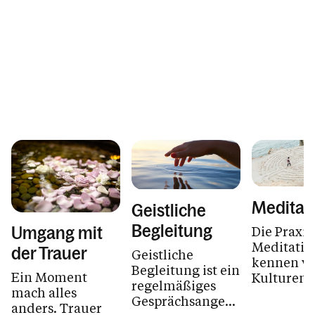
Meditat
Geistliche
Begleitung
Die Praxis
Umgang mit
Meditatio
der Trauer
Geistliche
kennen vi
Begleitung ist ein
Ein Moment
Kulturen 
regelmäßiges
mach alles
Tradition
Gesprächsangebot,
anders. Trauer
Geist kom