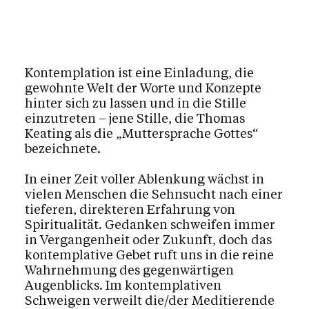
Bei Notfällen
Krankheit & Seelsorge
Ich möchte helfen
Kontemplation ist eine Einladung, die
Auf der Suche
gewohnte Welt der Worte und Konzepte
hinter sich zu lassen und in die Stille
Beratung
einzutreten – jene Stille, die Thomas
Keating als die „Muttersprache Gottes“
Kirche in Vorarlberg
bezeichnete.
Jobs & Bildung
In einer Zeit voller Ablenkung wächst in
vielen Menschen die Sehnsucht nach einer
tieferen, direkteren Erfahrung von
Spiritualität. Gedanken schweifen immer
Aktuelles
in Vergangenheit oder Zukunft, doch das
kontemplative Gebet ruft uns in die reine
Wahrnehmung des gegenwärtigen
Kalender
Augenblicks. Im kontemplativen
Schweigen verweilt die/der Meditierende