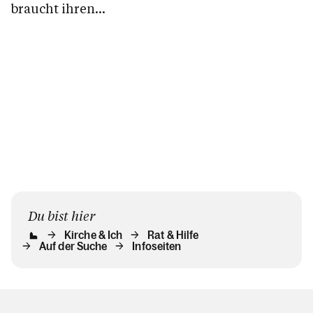
in dem es um die
braucht ihren
Ruhe. Das
persönliche
Raum, ihre
Wesentlic
Beziehung zu
Sprache - und
klar.
Gott und um...
Hilfe. Ganz egal
in welchem Alter.
Du bist hier
Kirche & Ich
Rat & Hilfe
Auf der Suche
Infoseiten