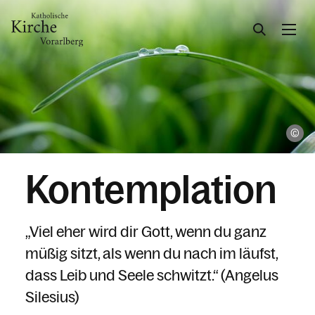
Gesellschaft & Kultur
Ph
Glaube & Feste
Kontemplation
Das Kirchenjahr im Überblick
Aktionen
Kirche & Ich
„Viel eher wird dir Gott, wenn du ganz
Dabei sein
müßig sitzt, als wenn du nach im läufst,
Rat & Hilfe
dass Leib und Seele schwitzt.“ (Angelus
Silesius)
Anliegen