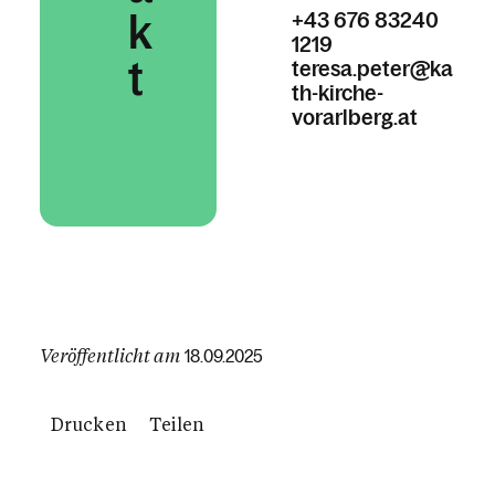
k
+43 676 83240
1219
t
teresa.peter@ka
th-kirche-
vorarlberg.at
Veröffentlicht am
18.09.2025
Drucken
Teilen