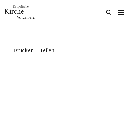
Gesellschaft & Kultur
Drucken
Teilen
Glaube & Feste
Das Kirchenjahr im Überblick
Aktionen
Kirche & Ich
Dabei sein
Rat & Hilfe
Kirche in Vorarlberg