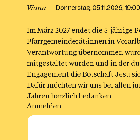
Wann
Donnerstag, 05.11.2026, 19:00
Kirche
Senior:innen
Gottesdienste
Glaube
Auf de
Austritt aus der
Menschen mit
Krankensalbung
Ökum
Beratu
Katholischen Kirche
Im März 2027 endet die 5-jährige P
Beeinträchtigung
Krankheit, Tod und Trauer
Interre
Pfarrgemeinderät:innen in Vorarlbe
LGBTQIA+
Beichte &
Alle anzeigen
Verantwortung übernommen wurde,
Gesprächsangebote
mitgestaltet wurden und in der du
Engagement die Botschaft Jesu sic
Dafür möchten wir uns bei allen j
Jahren herzlich bedanken.
Anmelden