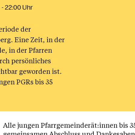
Fragen dieser Zeit
 - 22:00 Uhr
Meine Kirche weltweit
nsbildung
r Suche
Missbrauch /
ene
ng
Gewaltprävention
eriode der
ligiöser Dialog
rg. Eine Zeit, in der
 in der Pfarren
rch persönliches
Aktionen
htbar geworden ist.
ungen PGRs bis 35
Alle jungen Pfarrgemeinderät:innen bis 35
gemeinsamen Abschluss und Dankesaben