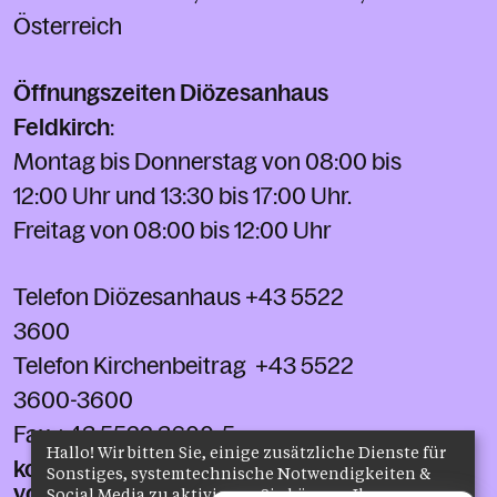
Österreich
Öffnungszeiten Diözesanhaus
Feldkirch
:
Montag bis Donnerstag von 08:00 bis
12:00 Uhr und 13:30 bis 17:00 Uhr.
Freitag von 08:00 bis 12:00 Uhr
Telefon Diözesanhaus
+43 5522
3600
Telefon Kirchenbeitrag
+43 5522
3600-3600
Fax
+43 5522 3600-5
Hallo! Wir bitten Sie, einige zusätzliche Dienste für
kontakt@kath-kirche-
Sonstiges, systemtechnische Notwendigkeiten &
vorarlberg.at
Social Media zu aktivieren. Sie können Ihre