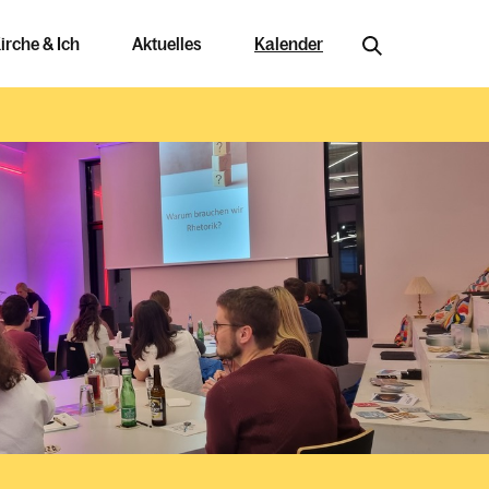
irche & Ich
Aktuelles
Kalender
Jobs & Bildung
Offene Stellen
Arbeiten in der Kirche
njahr im Überblick
Ausbildungswege
Berufung