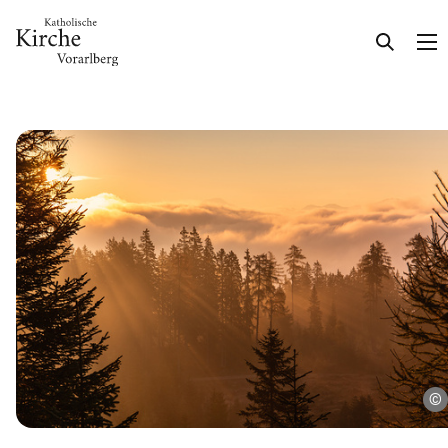
Gesellschaft & Kultur
Glaube & Feste
Das Kirchenjahr im Überblick
Aktionen
Kirche & Ich
Aktuelles
Kalender