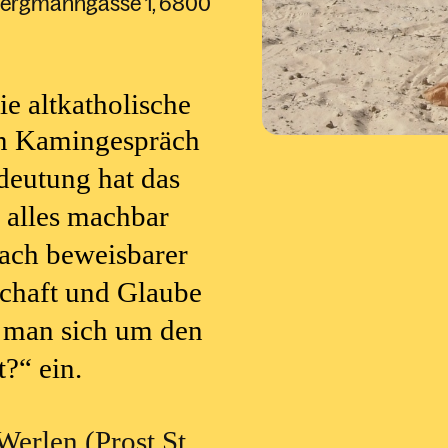
ergmanngasse 1
6800
Fragen dieser Zeit
Meine Kirche weltweit
nsbildung
r Suche
Missbrauch /
ene
ng
Gewaltprävention
e altkatholische
ligiöser Dialog
um Kamingespräch
eutung hat das
Aktionen
o alles machbar
nach beweisbarer
chaft und Glaube
t man sich um den
t?“ ein.
Werlen (Prost St.