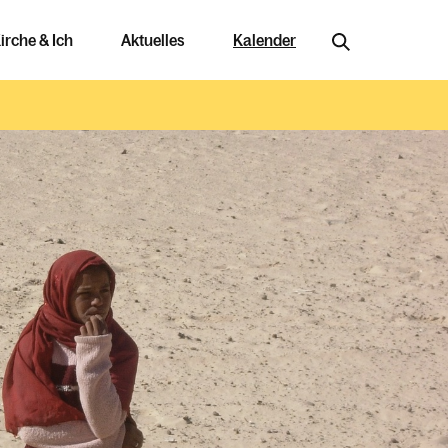
irche & Ich
Aktuelles
Kalender
Jobs & Bildung
Offene Stellen
Arbeiten in der Kirche
njahr im Überblick
Ausbildungswege
Berufung