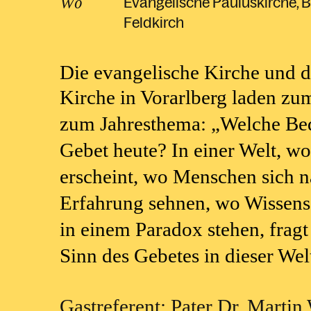
Wo
Evangelische Pauluskirche
B
Kirche
Feldkirch
Senior:innen
Gottesdienste
Glaube
Auf de
Austritt aus der
Menschen mit
Krankensalbung
Ökum
Beratu
Katholischen Kirche
Die evangelische Kirche und di
Beeinträchtigung
Krankheit, Tod und Trauer
Interre
Kirche in Vorarlberg laden z
LGBTQIA+
Beichte &
Alle anzeigen
zum Jahresthema:
„Welche Bed
Gesprächsangebote
Gebet heute? In einer Welt, w
erscheint, wo Menschen sich 
Erfahrung sehnen, wo Wissens
in einem Paradox stehen, frag
Sinn des Gebetes in dieser Wel
Gastreferent: Pater Dr. Martin 