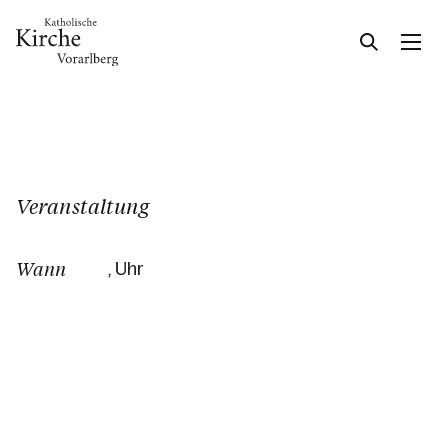
Gesellschaft & Kultur
Veranstaltung
Glaube & Feste
Wann
, Uhr
Das Kirchenjahr im Überblick
Aktionen
Kirche & Ich
Aktuelles
Kalender