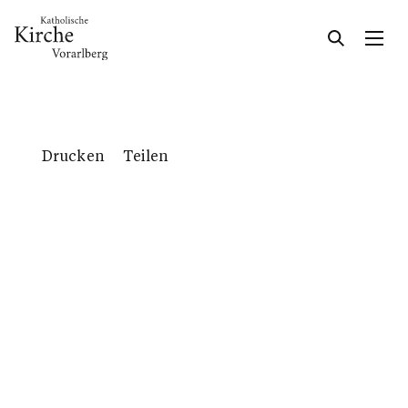
Gesellschaft & Kultur
Drucken
Teilen
Glaube & Feste
Kirchliche Feiern
Taufe
Erstkommunion
Firmung
Hochzeit