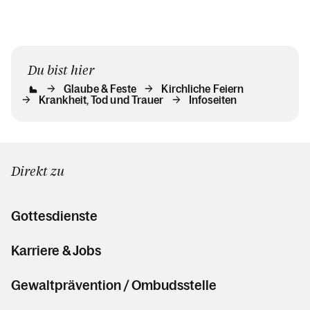
Gottesdienste
Krankensalbung
Krankheit, Tod und Trauer
Du bist hier
Beichte & Gesprächsangebote
Glaube & Feste
Kirchliche Feiern
Krankheit, Tod und Trauer
Infoseiten
Glaube
Das Kirchenjahr im Überblick
Aktionen
Direkt zu
Kirche & Ich
Gottesdienste
Karriere & Jobs
Aktuelles
Gewaltprävention / Ombudsstelle