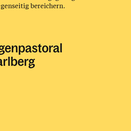
genseitig bereichern.
genpastoral
arlberg