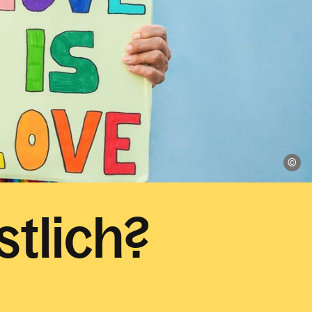
Di
stlich?