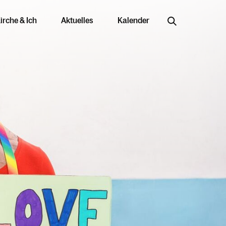
irche & Ich
Aktuelles
Kalender
Jobs & Bildung
Offene Stellen
Arbeiten in der Kirche
njahr im Überblick
Ausbildungswege
Berufung