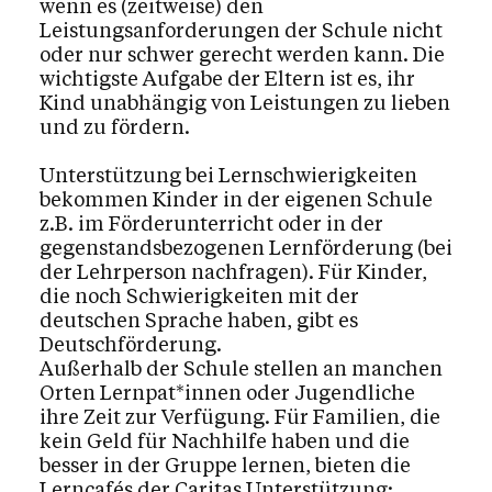
wenn es (zeitweise) den
Leistungsanforderungen der Schule nicht
oder nur schwer gerecht werden kann. Die
Kultur & Erbe
wichtigste Aufgabe der Eltern ist es, ihr
Ethik & Verantwortung
Kind unabhängig von Leistungen zu lieben
und zu fördern.
Unterstützung bei Lernschwierigkeiten
Glaube & Feste
bekommen Kinder in der eigenen Schule
z.B. im Förderunterricht oder in der
gegenstandsbezogenen Lernförderung (bei
Das Kirchenjahr im Überblick
Aktionen
der Lehrperson nachfragen). Für Kinder,
Kirche & Ich
die noch Schwierigkeiten mit der
deutschen Sprache haben, gibt es
Deutschförderung.
Aktuelles
Außerhalb der Schule stellen an manchen
Orten Lernpat*innen oder Jugendliche
ihre Zeit zur Verfügung. Für Familien, die
kein Geld für Nachhilfe haben und die
Kalender
besser in der Gruppe lernen, bieten die
Lerncafés der Caritas Unterstützung: