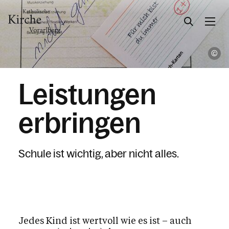
Wi
Gesellschaft & Kultur
Leistungen
Zusammen leben
erbringen
Familie
Kinder & Jugend
Schule ist wichtig, aber nicht alles.
Frauen
Männer
Senior:innen
Menschen mit Beeinträchtigung
Jedes Kind ist wertvoll wie es ist – auch
LGBTQIA+