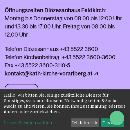
Öffnungszeiten Diözesanhaus Feldkirch
:
Montag bis Donnerstag von 08:00 bis 12:00 Uhr
und 13:30 bis 17:00 Uhr. Freitag von 08:00 bis
12:00 Uhr
Telefon Diözesanhaus
+43 5522 3600
Telefon Kirchenbeitrag
+43 5522 3600-3600
Fax
+43 5522 3600-3110-5
kontakt@kath-kirche-vorarlberg.at
Kontakt
Hallo! Wir bitten Sie, einige zusätzliche Dienste für
Sonstiges, systemtechnische Notwendigkeiten & Social
Media zu aktivieren. Sie können Ihre Zustimmung jederzeit
ändern oder zurückziehen.
Impressum
Datenschutz
AGB
Instagram
Lassen Sie mich wählen
...
Ich lehne ab
Das ist ok