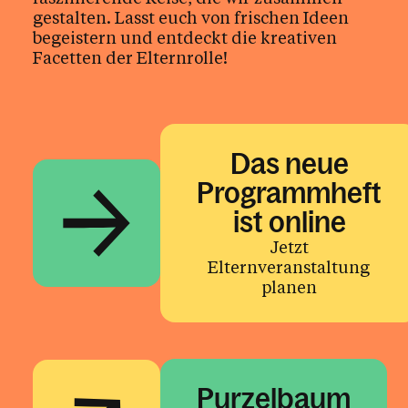
gestalten. Lasst euch von frischen Ideen
begeistern und entdeckt die kreativen
Kultur & Erbe
Facetten der Elternrolle!
Ethik & Verantwortung
Glaube & Feste
Das neue
Programmheft
Das Kirchenjahr im Überblick
Aktionen
ist online
Kirche & Ich
Jetzt
Elternveranstaltung
planen
Aktuelles
Kalender
Purzelbaum