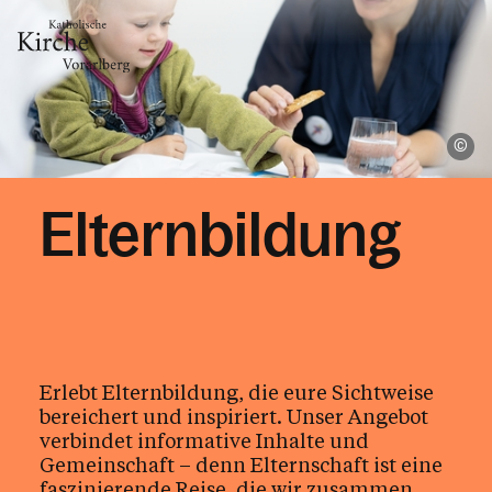
Gesellschaft & Kultur
Ka
Zusammen leben
Elternbildung
Familie
Kinder & Jugend
Frauen
Männer
Erlebt Elternbildung, die eure Sichtweise
bereichert und inspiriert. Unser Angebot
Senior:innen
verbindet informative Inhalte und
Menschen mit Beeinträchtigung
Gemeinschaft – denn Elternschaft ist eine
faszinierende Reise, die wir zusammen
LGBTQIA+