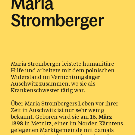
Maria
Stromberger
Glaube & Feste
Das Kirchenjahr im Überblick
Aktionen
Kirche & Ich
Maria Stromberger leistete humanitäre
Aktuelles
Hilfe und arbeitete mit dem polnischen
Widerstand im Vernichtungslager
Auschwitz zusammen, wo sie als
Krankenschwester tätig war.
Kalender
Über Maria Strombergers Leben vor ihrer
Zeit in Auschwitz ist nur sehr wenig
bekannt. Geboren wird sie am
16. März
1898
in Metnitz, einer im Norden Kärntens
gelegenen Marktgemeinde mit damals