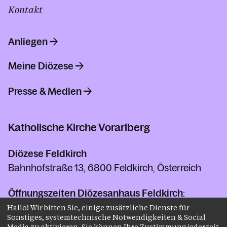
Kontakt
Anliegen
Meine Diözese
Presse & Medien
Katholische Kirche Vorarlberg
Diözese Feldkirch
Bahnhofstraße 13, 6800 Feldkirch, Österreich
Öffnungszeiten Diözesanhaus Feldkirch
:
Montag bis Donnerstag von 08:00 bis 12:00 Uhr
Hallo! Wir bitten Sie, einige zusätzliche Dienste für
Sonstiges, systemtechnische Notwendigkeiten & Social
und 13:30 bis 17:00 Uhr. Freitag von 08:00 bis
Media zu aktivieren. Sie können Ihre Zustimmung jederzeit