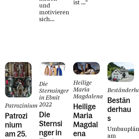
ist …“
und
motivieren
sich...
Heilige
Die
Maria
Beständerh
Sternsinger
Magdalena
in Ebnit
Bestän
2022
Patrozinium
Heilige
derhau
Die
Maria
Patrozi
s
Sternsi
Magdal
nium
Umbauplän
nger in
ena
am 25.
am