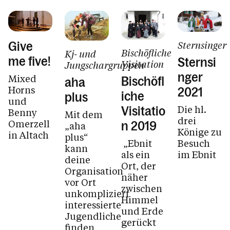
Sternsinger
Give
Bischöfliche
Kj- und
me five!
Sternsi
Visitation
Jungschargruppen
nger
Mixed
Bischöfl
aha
Horns
2021
iche
plus
und
Die hl.
Visitatio
Benny
Mit dem
drei
Omerzell
n 2019
„aha
Könige zu
in Altach
plus“
„Ebnit
Besuch
kann
als ein
im Ebnit
deine
Ort, der
Organisation
näher
vor Ort
zwischen
unkompliziert
Himmel
interessierte
und Erde
Jugendliche
gerückt
finden