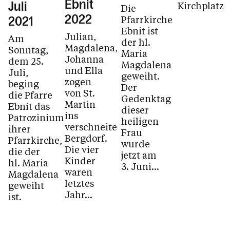
Ebnit
Kirchplatz
Juli
Die
2022
Pfarrkirche
2021
Ebnit ist
Julian,
Am
der hl.
Magdalena,
Sonntag,
Maria
Johanna
dem 25.
Magdalena
und Ella
Juli,
geweiht.
zogen
beging
Der
von St.
die Pfarre
Gedenktag
Martin
Ebnit das
dieser
ins
Patrozinium
heiligen
verschneite
ihrer
Frau
Bergdorf.
Pfarrkirche,
wurde
Die vier
die der
jetzt am
Kinder
hl. Maria
3. Juni...
waren
Magdalena
letztes
geweiht
Jahr...
ist.