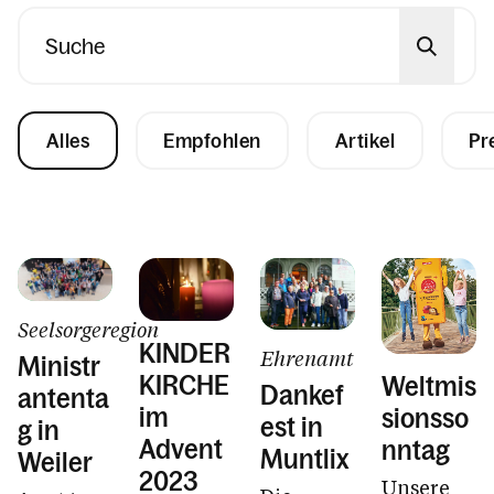
Suche
Alles
Empfohlen
Artikel
Pr
Seelsorgeregion
KINDER
Ehrenamt
Ministr
KIRCHE
Weltmis
Dankef
antenta
im
sionsso
est in
g in
Advent
nntag
Muntlix
Weiler
2023
Unsere