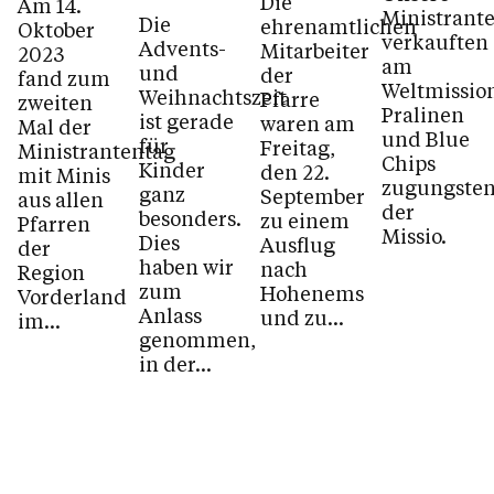
Die
Am 14.
Ministrant
Die
ehrenamtlichen
Oktober
verkauften
Advents-
Mitarbeiter
2023
am
und
der
fand zum
Weltmissio
Weihnachtszeit
Pfarre
zweiten
Pralinen
ist gerade
waren am
Mal der
und Blue
für
Freitag,
Ministrantentag
Chips
Kinder
den 22.
mit Minis
zugungste
ganz
September
aus allen
der
besonders.
zu einem
Pfarren
Missio.
Dies
Ausflug
der
haben wir
nach
Region
zum
Hohenems
Vorderland
Anlass
und zu...
im...
genommen,
in der...