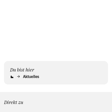
Naturbest
Gebhardsberg –
DiePfarre
so wird...
Schrunsü
gemeinsam
Du bist hier
Aktuelles
Direkt zu