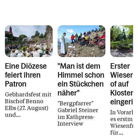
Eine Diözese
"Man ist dem
Erster
feiert ihren
Himmel schon
Wiesenf
Patron
ein Stückchen
of auf
näher"
Kloster
Gebhardsfest mit
Bischof Benno
eingeric
"Bergpfarrer"
Elbs (27. August)
Gabriel Steiner
In Vorarlb
und
im Kathpress-
es erstmal
Abendwallfahrten
Interview
Wiesenfri
(bis 26. August)
für
auf dem