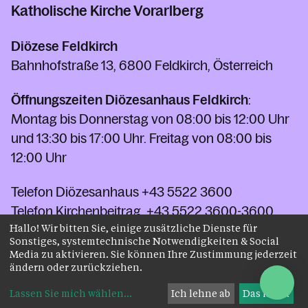
Katholische Kirche Vorarlberg
Diözese Feldkirch
Bahnhofstraße 13, 6800 Feldkirch, Österreich
Öffnungszeiten Diözesanhaus Feldkirch
:
Montag bis Donnerstag von 08:00 bis 12:00 Uhr
und 13:30 bis 17:00 Uhr. Freitag von 08:00 bis
12:00 Uhr
Telefon Diözesanhaus
+43 5522 3600
Telefon Kirchenbeitrag
+43 5522 3600-3600
Hallo! Wir bitten Sie, einige zusätzliche Dienste für
Fax
+43 5522 3600-3110-5
Sonstiges, systemtechnische Notwendigkeiten & Social
kontakt@kath-kirche-vorarlberg.at
Media zu aktivieren. Sie können Ihre Zustimmung jederzeit
ändern oder zurückziehen.
Kontakt
Lassen Sie mich wählen
...
Ich lehne ab
Das ist ok